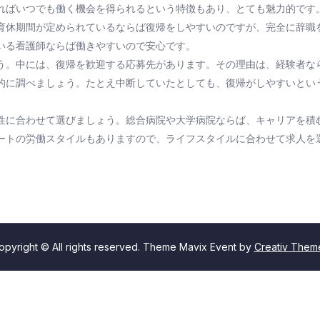
ればいつでも働く機会を得られるという特徴もあり、とても魅力的です
育休期間が定められているならば復帰をしやすいのですが、完全に辞職
いる看護師ならば働きやすいので安心です。
う。中には、復帰を歓迎する応募先があります。その理由は、経験者な
的に調べましょう。たとえ中断していたとしても、復帰がしやすいとい
性に合わせて選びましょう。総合病院や大学病院ならば、キャリアを積
ートの労働スタイルもありますので、ライフスタイルに合わせて求人を
opyright © All rights reserved. Theme Mavix Event by
Creativ Them