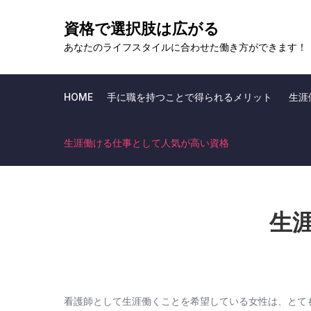
Skip
資格で選択肢は広がる
to
content
あなたのライフスタイルに合わせた働き方ができます！
HOME
手に職を持つことで得られるメリット
生涯
生涯働ける仕事として人気が高い資格
生
看護師として生涯働くことを希望している女性は、とて